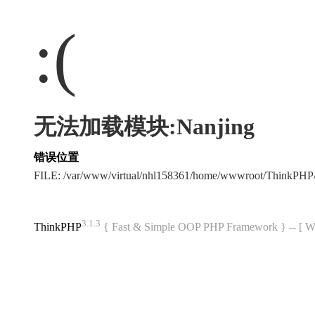
:(
无法加载模块:Nanjing
错误位置
FILE: /var/www/virtual/nhl158361/home/wwwroot/ThinkPH
3.1.3
ThinkPHP
{ Fast & Simple OOP PHP Framework } -- 