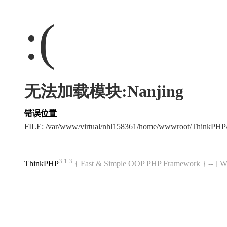
:(
无法加载模块:Nanjing
错误位置
FILE: /var/www/virtual/nhl158361/home/wwwroot/ThinkPH
3.1.3
ThinkPHP
{ Fast & Simple OOP PHP Framework } -- 