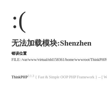
:(
无法加载模块:Shenzhen
错误位置
FILE: /var/www/virtual/nhl158361/home/wwwroot/ThinkPH
3.1.3
ThinkPHP
{ Fast & Simple OOP PHP Framework } -- 