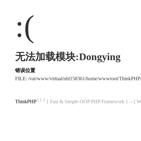
:(
无法加载模块:Dongying
错误位置
FILE: /var/www/virtual/nhl158361/home/wwwroot/ThinkPH
3.1.3
ThinkPHP
{ Fast & Simple OOP PHP Framework } -- 